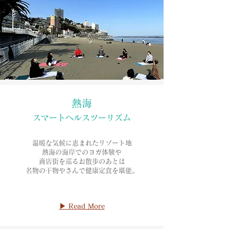
熱海
​スマートヘルスツーリズム
温暖な気候
に恵まれたリゾート地
熱海の海岸でのヨガ体験や
商店街を巡るお散歩のあとは
​名物の干物やさんで健康定食を堪能
。
▶ Read More