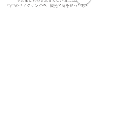
水の都とも称される美しい街三島。​
街中のサイクリングや、観光名所を巡ったあと
は
温泉で身体を癒し、
​三島山麓野菜の美味しい料理に舌鼓。
▶ Read More
ニュース
2023/11/01 | 西伊豆・戸田スマートヘルスツーリズム リリースのお知らせ
2021/03/23 | 【マイクロツーリズム・モニターツアー】静岡・熱海スマートヘルスツーリズム