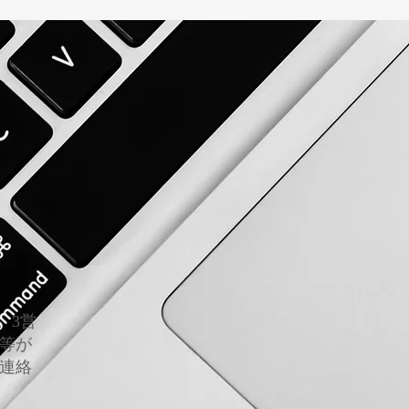
。3営
等が
連絡