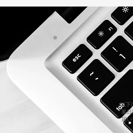
以下
業日
届い