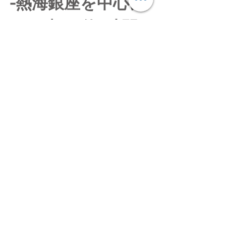
-熱海銀座を中心に
まち歩き-約1時間
程度の軽いウォー
キング-服装は動き
やすいもので可-雨
天決行
16:00　マリンス
クエア帰還