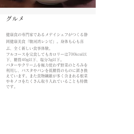
​グルメ
健康食の専門家であるメデイシェフがつくる静
岡健康美食「駿河湾レシピ」。身体も心も喜
ぶ、全く新しい食事体験。
フルコースを完食してもカロリーは700kcal以
下、糖質40g以下、塩分3g以下。
バターやクリームを極力使わず野菜のとろみを
利用し、パスタやパンを低糖質のものに置き換
えています。また食物繊維が多く含まれる根菜
やキノコをたくさん取り入れていることも特徴
です。