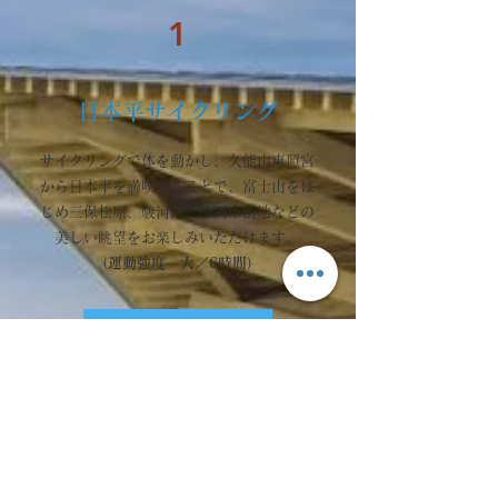
1
日本平サイクリング
サイクリングで体を動かし、久能山東照宮
から日本平を満喫することで、富士山をは
じめ三保松原、駿河湾、静岡市街地などの
美しい眺望をお楽しみいただけます。
（運動強度 大／6時間）
ツアーをみる
2