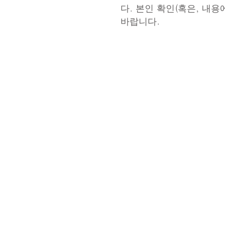
다. 본인 확인(혹은, 내
바랍니다.
호텔 퀘스트 시미즈
424-0816
시즈오카현
시즈오카시
TEL 054-366-7101(숙박)
TEL 054-366-8783(레스토랑
팩스 054-363-1231
MAIL
info@takeyaryokan.com